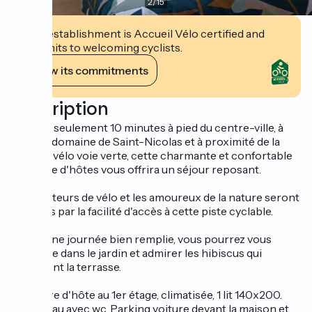
2
/
15
This establishment is Accueil Vélo certified and
commits to welcoming cyclists.
View its commitments
Description
Située à seulement 10 minutes à pied du centre-ville, à
côté du domaine de Saint-Nicolas et à proximité de la
célèbre vélo voie verte, cette charmante et confortable
chambre d'hôtes vous offrira un séjour reposant.
Les amateurs de vélo et les amoureux de la nature seront
comblés par la facilité d'accès à cette piste cyclable.
Après une journée bien remplie, vous pourrez vous
détendre dans le jardin et admirer les hibiscus qui
entourent la terrasse.
Chambre d'hôte au 1er étage, climatisée, 1 lit 140x200.
Salle d'eau avec wc. Parking voiture devant la maison et