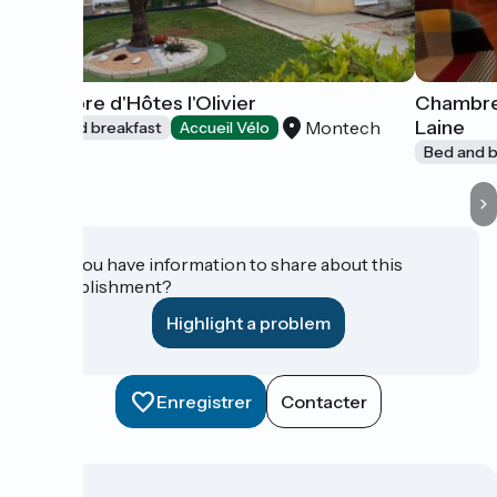
Chambre d'Hôtes l'Olivier
Chambre
Laine
Montech
Bed and breakfast
Accueil Vélo
Bed and b
Do you have information to share about this
establishment?
Highlight a problem
Enregistrer
Contacter