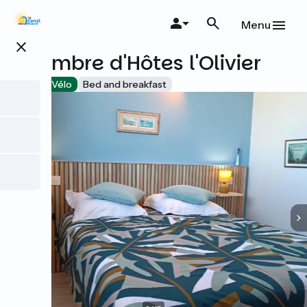
Skip
to
Menu
main
close
content
Chambre d'Hôtes l'Olivier
Accueil Vélo
Bed and breakfast