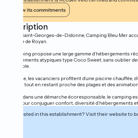
View its commitments
Description
Situé à Saint-Georges-de-Didonne, Camping Bleu Mer accueil
distance de Royan.
Le camping propose une large gamme d’hébergements récen
hébergements atypiques type Coco Sweet, sans oublier des 
ressemble.
Sur place, les vacanciers profitent d’une piscine chauffée, d
détente, tout en restant proche des plages et des animation
Engagé dans une démarche écoresponsable, le camping est s
idéale pour conjuguer confort, diversité d’hébergements et
Interested in this establishment? Visit their website to b