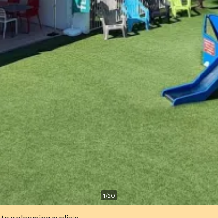
1
/
20
 to welcoming cyclists.