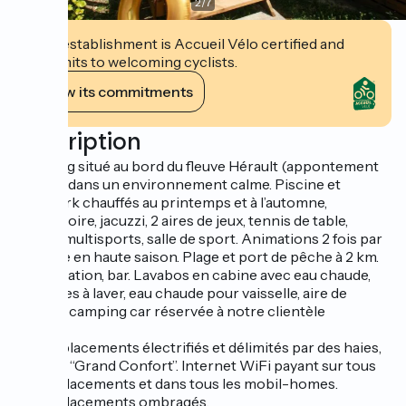
2
/
7
This establishment is Accueil Vélo certified and
commits to welcoming cyclists.
View its commitments
Description
Camping situé au bord du fleuve Hérault (appontement
gratuit), dans un environnement calme. Piscine et
Aquapark chauffés au printemps et à l’automne,
pataugeoire, jacuzzi, 2 aires de jeux, tennis de table,
terrain multisports, salle de sport. Animations 2 fois par
semaine en haute saison. Plage et port de pêche à 2 km.
Alimentation, bar. Lavabos en cabine avec eau chaude,
machines à laver, eau chaude pour vaisselle, aire de
vidange camping car réservée à notre clientèle
165 emplacements électrifiés et délimités par des haies,
dont 50 “Grand Confort”. Internet WiFi payant sur tous
les emplacements et dans tous les mobil-homes.
70 emplacements ombragés.