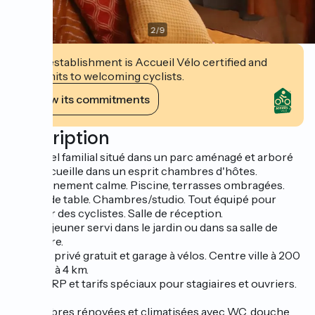
2
/
9
This establishment is Accueil Vélo certified and
commits to welcoming cyclists.
View its commitments
Description
Cet hôtel familial situé dans un parc aménagé et arboré
vous accueille dans un esprit chambres d'hôtes.
Environnement calme. Piscine, terrasses ombragées.
Tennis de table. Chambres/studio. Tout équipé pour
recevoir des cyclistes. Salle de réception.
Petit déjeuner servi dans le jardin ou dans sa salle de
caractère.
Parking privé gratuit et garage à vélos. Centre ville à 200
m, plage à 4 km.
Etape VRP et tarifs spéciaux pour stagiaires et ouvriers.
11 chambres rénovées et climatisées avec WC, douche