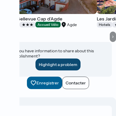
Hôtel Bellevue Cap d'Agde
Les Jard
Agde
Hotels
Accueil Vélo
Hotels
Do you have information to share about this
establishment?
Highlight a problem
Enregistrer
Contacter