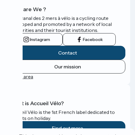
Who are We ?
The Canal des 2 mers à vélo is a cycling route
developed and promoted by a network of local
authorities and their tourist institutions.
Instagram
Facebook
Contact
Our mission
Press area
What is Accueil Vélo?
Accueil Vélo is the 1st French label dedicated to
cyclists on holiday.
Find out more