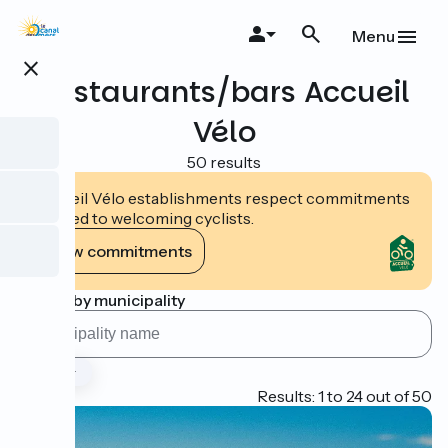
Skip
to
Menu
main
close
content
Restaurants/bars Accueil
Vélo
50 results
Accueil Vélo establishments respect commitments
tailored to welcoming cyclists.
View commitments
Search by municipality
Type
Page 1
Results: 1 to 24 out of 50