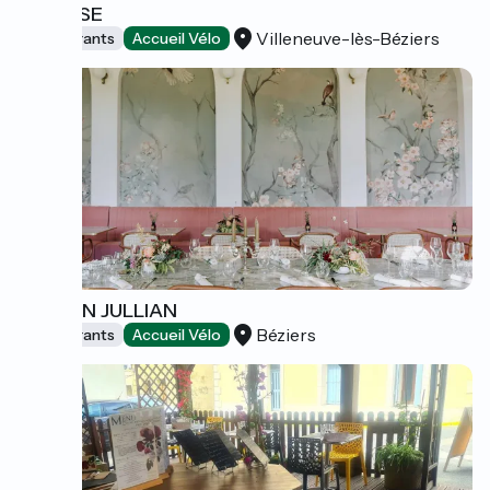
L'ÉCLUSE
Villeneuve-lès-Béziers
Restaurants
Accueil Vélo
MAISON JULLIAN
Béziers
Restaurants
Accueil Vélo