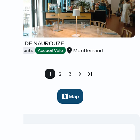
LE PAS DE NAUROUZE
Montferrand
Restaurants
Accueil Vélo
1
2
3
Map