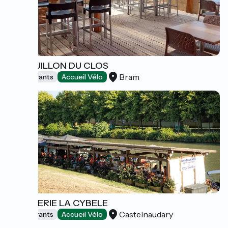
LE BOUILLON DU CLOS
Bram
Restaurants
Accueil Vélo
BRASSERIE LA CYBELE
Castelnaudary
Restaurants
Accueil Vélo