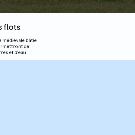
 flots
se médiévale bâtie
ermettront de
rres et d'eau