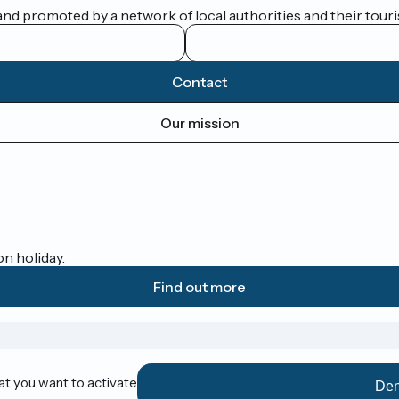
nd promoted by a network of local authorities and their touris
Contact
Our mission
on holiday.
Find out more
at you want to activate
Den