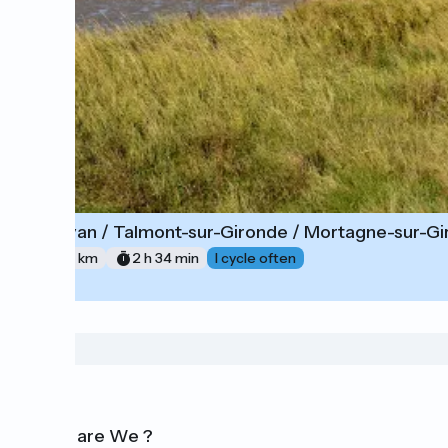
Royan / Talmont-sur-Gironde / Mortagne-sur-G
1
37 km
2 h 34 min
I cycle often
Who are We ?