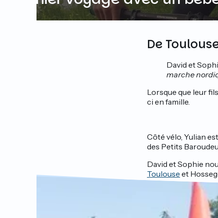
De Toulouse
David et Sophi
marche nordiq
Lorsque que leur fils
ci en famille.
Côté vélo, Yulian es
des Petits Baroudeu
David et Sophie no
Toulouse
et Hosseg