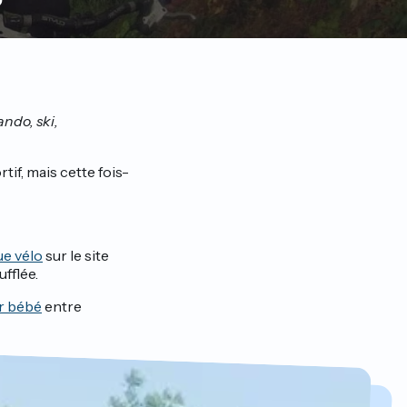
ando, ski,
tif, mais cette fois-
e vélo
sur le site
fflée.
ur bébé
entre